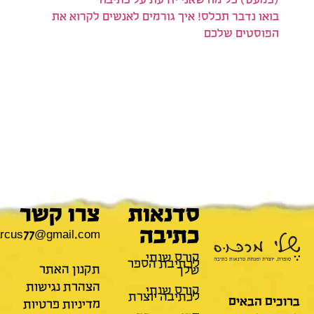
(כמעט) כל מה שאני יודעת על כתיבה
בואו נדבר תכלס! איך גורמים לאנשים לקרוא את
הפוסטים שלכם
סדנאות
צרו קשר
כתיבה
mamarcus77@gmail.com
קורס שנתי
לכתיבת הספר
תקנון האתר
שלך
הצהרת נגישות
קורס שנתי
לכתיבה יוצרת
ים הבאים
מדיניות פרטיות