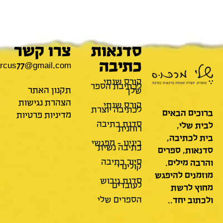
סדנאות
צרו קשר
כתיבה
mamarcus77@gmail.com
קורס שנתי
לכתיבת הספר
תקנון האתר
שלך
הצהרת נגישות
קורס שנתי
לכתיבה יוצרת
ים הבאים
מדיניות פרטיות
סדנת כתיבה
 שלי,
רוחנית
לכתיבה,
בינינו – מפגשי
כתיבה נשית
ות, ספרים
סיור כתיבה
ה מילים.
קולינרי
נים להיפגש
סדנת גיבוש
לעובדים
ץ לרשת
הספרים שלי
וב יחד..